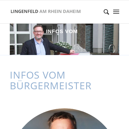
I
N
F
O
S
V
O
M
B
Ü
R
G
E
R
M
E
I
S
T
E
R
INFOS VOM
BÜRGERMEISTER