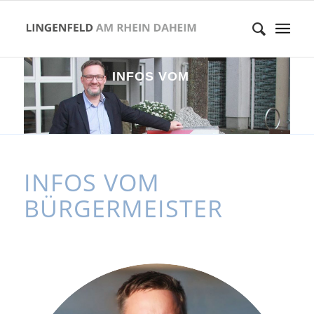
I
N
F
O
S
V
O
M
B
Ü
R
G
E
R
M
E
I
S
T
INFOS VOM
BÜRGERMEISTER