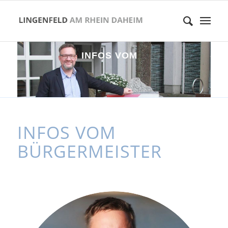
I
N
F
O
S
V
O
M
B
Ü
R
G
E
R
M
E
I
S
T
E
INFOS VOM
BÜRGERMEISTER