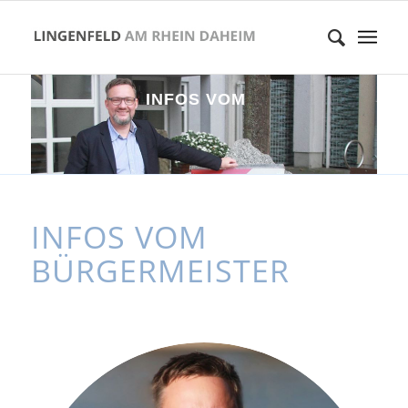
I
N
F
O
S
V
O
M
B
Ü
R
G
E
R
M
E
I
S
T
E
R
INFOS VOM
BÜRGERMEISTER