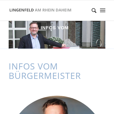
I
N
F
O
S
V
O
M
B
Ü
R
G
E
R
M
E
I
S
T
E
R
INFOS VOM
BÜRGERMEISTER