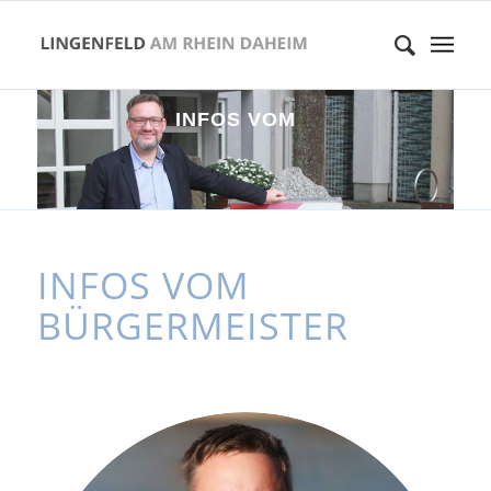
I
N
F
O
S
V
O
M
B
Ü
R
G
E
R
M
E
I
S
T
E
INFOS VOM
BÜRGERMEISTER